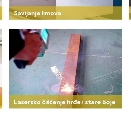
Savijanje limova
Lasersko čišćenje hrđe i stare boje