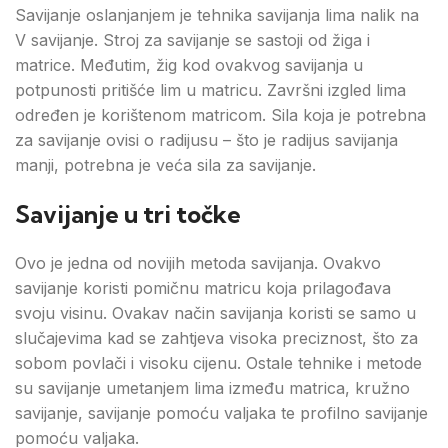
Savijanje oslanjanjem je tehnika savijanja lima nalik na
V savijanje. Stroj za savijanje se sastoji od žiga i
matrice. Međutim, žig kod ovakvog savijanja u
potpunosti pritišće lim u matricu. Završni izgled lima
određen je korištenom matricom. Sila koja je potrebna
za savijanje ovisi o radijusu – što je radijus savijanja
manji, potrebna je veća sila za savijanje.
Savijanje u tri točke
Ovo je jedna od novijih metoda savijanja. Ovakvo
savijanje koristi pomičnu matricu koja prilagođava
svoju visinu. Ovakav način savijanja koristi se samo u
slučajevima kad se zahtjeva visoka preciznost, što za
sobom povlači i visoku cijenu. Ostale tehnike i metode
su savijanje umetanjem lima između matrica, kružno
savijanje, savijanje pomoću valjaka te profilno savijanje
pomoću valjaka.