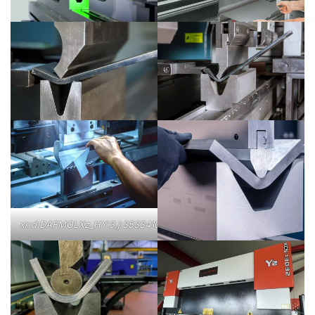
xr:d:DAFMOLXz_HY:3,j:35334103854,t:22091416